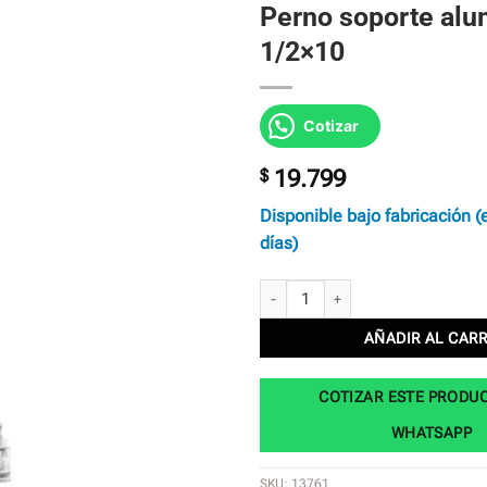
Perno soporte al
1/2×10
Cotizar
$
19.799
Disponible bajo fabricación (
días)
Perno soporte alumbrado 1/2x10 cant
AÑADIR AL CAR
COTIZAR ESTE PRODU
WHATSAPP
SKU:
13761