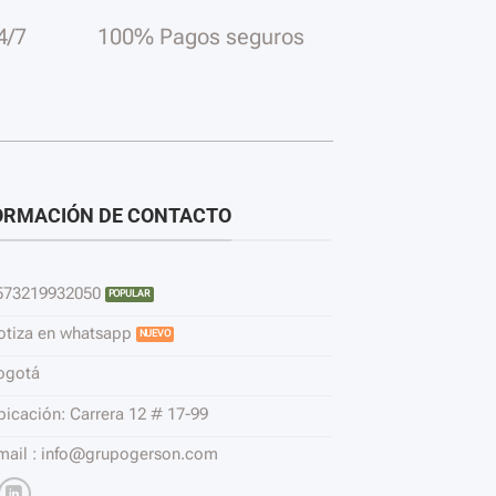
4/7
100% Pagos seguros
ORMACIÓN DE CONTACTO
573219932050
otiza en whatsapp
ogotá
bicación: Carrera 12 # 17-99
mail : info@grupogerson.com