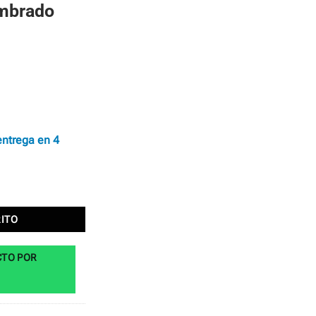
umbrado
entrega en 4
idad
RITO
CTO POR