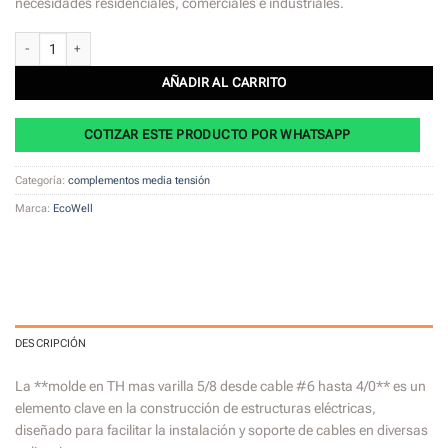
necesidades residenciales, comerciales e industriales.
Molde en TH mas varilla 5/8 desde cable #6 hasta 4/0 cantidad
AÑADIR AL CARRITO
COTIZAR ESTE PRODUCTO POR WHATSAPP
Categoría:
complementos media tensión
Marca:
EcoWell
DESCRIPCIÓN
La **molde en TH mas varilla 5/8 desde cable #6 hasta 4/0** es un
elemento clave en la construcción de estructuras eléctricas,
diseñado para facilitar la instalación y soporte de cables en diversas