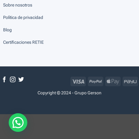
Sobre nosotros
Política de privacidad
Blog
Certificaciones RETIE
Visa
PayPal
Apple
P
Pay
Copyright © 2024 - Grupo Gerson