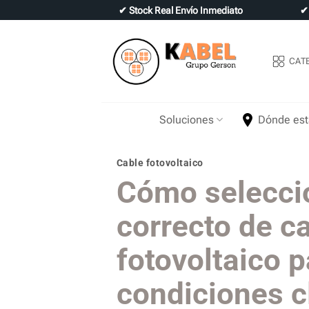
Skip
✔
Stock Real Envío Inmediato
to
content
CAT
Soluciones
Dónde es
Cable fotovoltaico
Cómo seleccio
correcto de c
fotovoltaico p
condiciones c