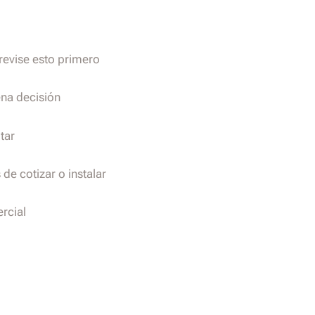
 revise esto primero
ena decisión
tar
e cotizar o instalar
rcial