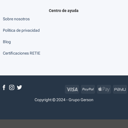
Centro de ayuda
Sobre nosotros
Política de privacidad
Blog
Certificaciones RETIE
Visa
PayPal
Apple
P
Pay
Copyright © 2024 - Grupo Gerson