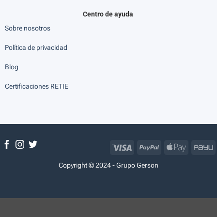
Centro de ayuda
Sobre nosotros
Política de privacidad
Blog
Certificaciones RETIE
Visa
PayPal
Apple
P
Pay
Copyright © 2024 - Grupo Gerson