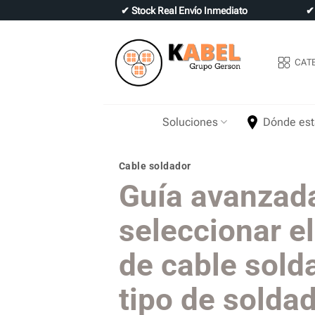
Skip
✔
Stock Real Envío Inmediato
to
content
CAT
Soluciones
Dónde es
Cable soldador
Guía avanzad
seleccionar el
de cable sold
tipo de solda