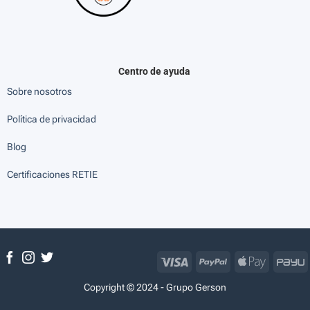
Centro de ayuda
Sobre nosotros
Política de privacidad
Blog
Certificaciones RETIE
Visa
PayPal
Apple
P
Pay
Copyright © 2024 - Grupo Gerson