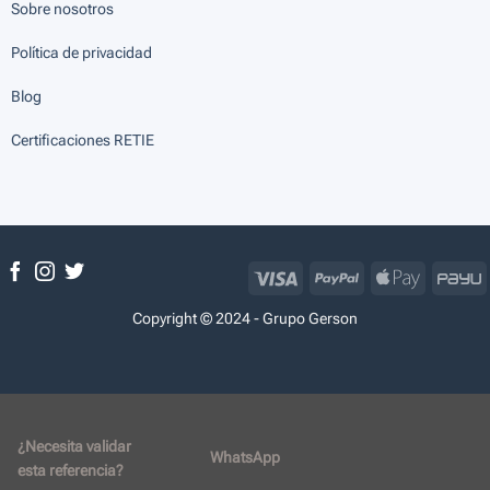
Sobre nosotros
Política de privacidad
Blog
Certificaciones RETIE
Visa
PayPal
Apple
P
Pay
Copyright © 2024 - Grupo Gerson
¿Necesita validar
WhatsApp
esta referencia?