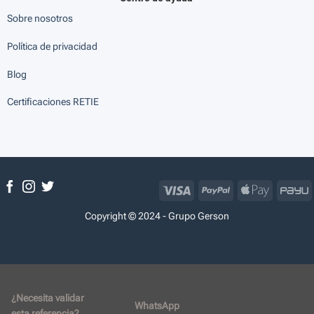
Sobre nosotros
Política de privacidad
Blog
Certificaciones RETIE
Visa
PayPal
Apple
P
Pay
Copyright © 2024 - Grupo Gerson
¿Necesita validar
WhatsApp
esta referencia?