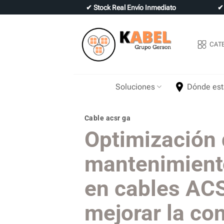
Skip
✔
Stock Real Envío Inmediato
to
content
CAT
Soluciones
Dónde es
Cable acsr ga
Optimización 
mantenimient
en cables AC
mejorar la co