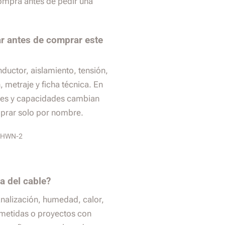
compra antes de pedir una
r antes de comprar este
nductor, aislamiento, tensión,
 metraje y ficha técnica. En
es y capacidades cambian
prar solo por nombre.
/THWN-2
a del cable?
analización, humedad, calor,
ometidas o proyectos con