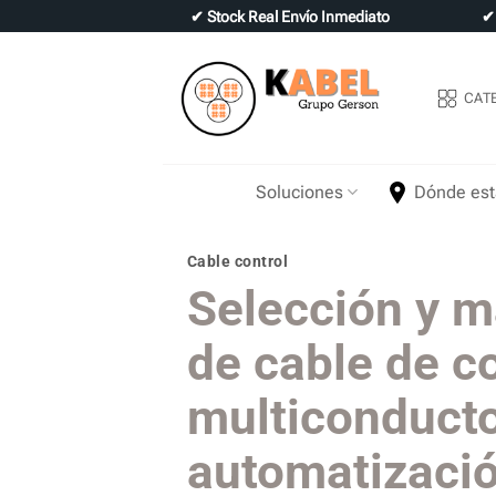
Skip
✔
Stock Real Envío Inmediato
to
content
CAT
Soluciones
Dónde es
Cable control
Selección y 
de cable de c
multiconducto
automatizació