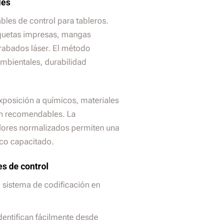
les
ables de control para tableros.
iquetas impresas, mangas
grabados láser. El método
mbientales, durabilidad
exposición a químicos, materiales
on recomendables. La
olores normalizados permiten una
ico capacitado.
es de control
o sistema de codificación en
dentifican fácilmente desde