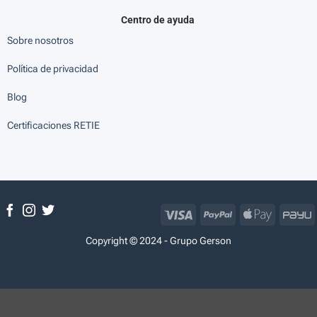
Centro de ayuda
Sobre nosotros
Política de privacidad
Blog
Certificaciones RETIE
Visa
PayPal
Apple
P
Pay
Copyright © 2024 - Grupo Gerson