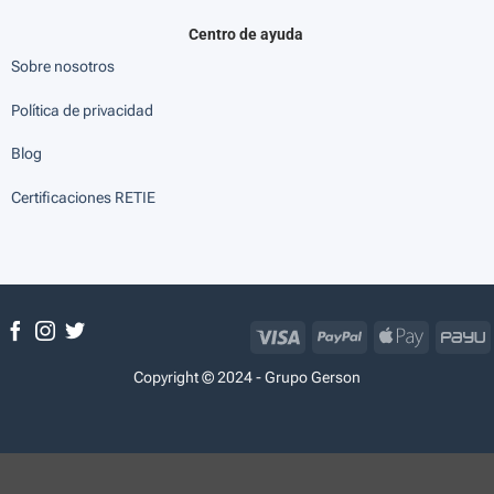
Centro de ayuda
Sobre nosotros
Política de privacidad
Blog
Certificaciones RETIE
Visa
PayPal
Apple
P
Pay
Copyright © 2024 - Grupo Gerson