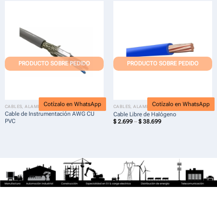
$ 7.799
Cotízalo en WhatsApp
Cotízalo en WhatsApp
CABLES, ALAMBRES Y ACERADOS
CABLES, ALAMBRES Y ACERADOS
Cable de Instrumentación AWG CU
Cable Libre de Halógeno
PVC
Price
$
2.699
–
$
38.699
range:
$ 2.699
through
$ 38.699