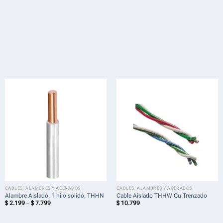
CABLES, ALAMBRES Y ACERADOS
CABLES, ALAMBRES Y ACERADOS
Alambre Aislado, 1 hilo solido, THHN
Cable Aislado THHW Cu Trenzado
Price
$
2.199
–
$
7.799
$
10.799
range:
$ 2.199
through