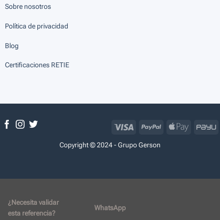
Sobre nosotros
Política de privacidad
Blog
Certificaciones RETIE
Visa
PayPal
Apple
P
Pay
Copyright © 2024 - Grupo Gerson
¿Necesita validar
WhatsApp
esta referencia?