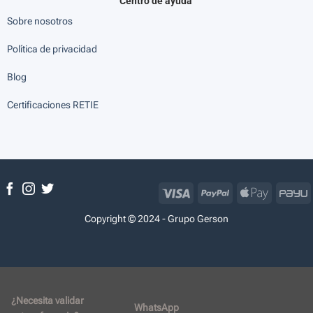
Centro de ayuda
Sobre nosotros
Política de privacidad
Blog
Certificaciones RETIE
Visa
PayPal
Apple
P
Pay
Copyright © 2024 - Grupo Gerson
¿Necesita validar
WhatsApp