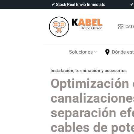
Skip
✔
Stock Real Envío Inmediato
to
content
CAT
Soluciones
Dónde es
Instalación, terminación y accesorios
Optimización
canalizacione
separación ef
cables de pot