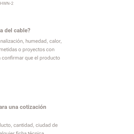
/THWN-2
a del cable?
analización, humedad, calor,
ometidas o proyectos con
a confirmar que el producto
ara una cotización
ducto, cantidad, ciudad de
alquier ficha técnica