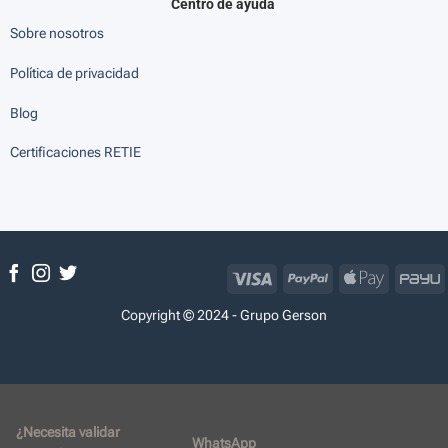
Centro de ayuda
Sobre nosotros
Política de privacidad
Blog
Certificaciones RETIE
Visa
PayPal
Apple
P
Pay
Copyright © 2024 - Grupo Gerson
¿Necesita validar
WhatsApp