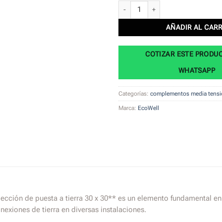
Caja plástica en polipropileno para in
AÑADIR AL CAR
COTIZAR ESTE PRODU
WHATSAPP
Categorías:
complementos media tensi
Marca:
EcoWell
pección de puesta a tierra 30 x 30** es un elemento fundamental en 
exiones de tierra en diversas instalaciones.