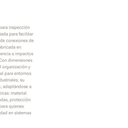
 para inspección
ñada para facilitar
 de conexiones de
Fabricada en
stencia a impactos
 Con dimensiones
l organización y
al para entornos
dustriales, su
te, adaptándose a
ticas: material
adas, protección
 para quienes
idad en sistemas