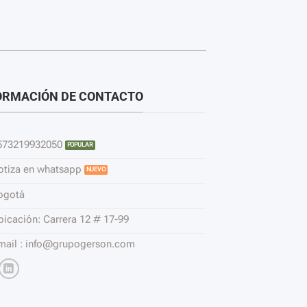
ORMACIÓN DE CONTACTO
573219932050
otiza en whatsapp
ogotá
bicación: Carrera 12 # 17-99
mail : info@grupogerson.com