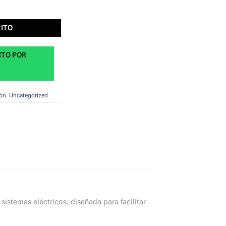
spección puesta tierra 30 x 30 cantidad
RITO
CTO POR
ón
,
Uncategorized
sistemas eléctricos, diseñada para facilitar