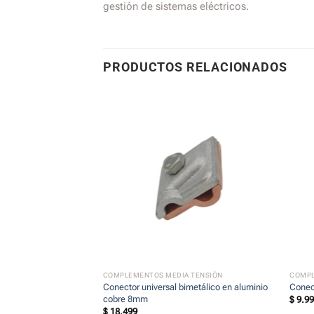
gestión de sistemas eléctricos.
PRODUCTOS RELACIONADOS
+
+
 TENSIÓN
COMPLEMENTOS MEDIA TENSIÓN
COMPL
 aluminio para punta
Conector universal bimetálico en aluminio
Conec
cobre 8mm
$
9.9
$
18.499