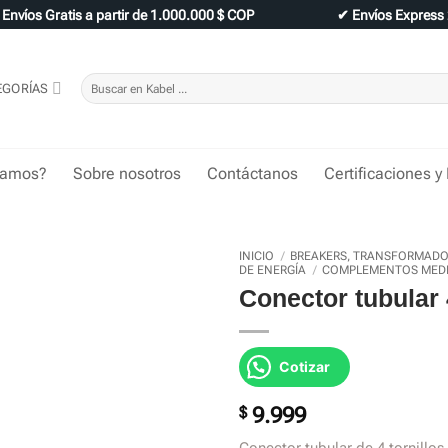
✔
Envíos Gratis a partir de 1.000.000 $ COP
✔
Envíos Express
Buscar
EGORÍAS
por:
tamos?
Sobre nosotros
Contáctanos
Certificaciones y
INICIO
/
BREAKERS, TRANSFORMADOR
DE ENERGÍA
/
COMPLEMENTOS MEDI
Conector tubular 
Cotizar
$
9.999