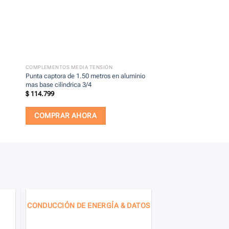
+
+
COMPLEMENTOS MEDIA TENSIÓN
COMPLEMENTOS MEDIA T
Punta captora de 1.50 metros en aluminio
Sujetador de alambron 
mas base cilindrica 3/4
$
25.599
$
114.799
COMPRAR AHOR
COMPRAR AHORA
CONDUCCIÓN DE ENERGÍA & DATOS