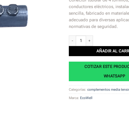
Conector tubular de 4 tornillos
conductores eléctricos, instala
sencilla, fabricado en material
adecuado para diversas aplica
normativas de seguridad.
Conector tubular 4 tornillos cantidad
AÑADIR AL CAR
COTIZAR ESTE PRODU
WHATSAPP
Categorías:
complementos media tensi
Marca:
EcoWell