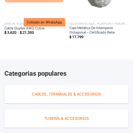
Cotízalo en WhatsApp
CABLES, ALAMBRES Y ACERADOS
CAJAS METALICAS , PLASTICAS Y TABLEROS ELECTRICOS
Caja Metálica De Intemperie
Cable Duplex AWG Cobre
Octagonal – Certificado Retie
Price
$
3.620
–
$
21.350
range:
$
17.799
$ 3.620
through
$ 21.350
Categorias populares
CABLES, TERMINALES & ACCESORIOS
TUBERÍA & ACCESORIOS