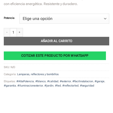
$ 16.199
con eficiencia energética. Resistente y duradero.
through
$ 475.799
Potencia
Reflector Exterior Led - Blanco cantidad
AÑADIR AL CARRITO
COTIZAR ESTE PRODUCTO POR WHATSAPP
SKU:
N/D
Categoría:
Lamparas, reflectores y bombillos
Etiquetas:
#AltaPotencia
,
#blanco
,
#calidad
,
#exterior
,
#facilinstalacion
,
#garaje
,
#garantia
,
#iluminacionexterior
,
#jardin
,
#led
,
#reflectorled
,
#seguridad